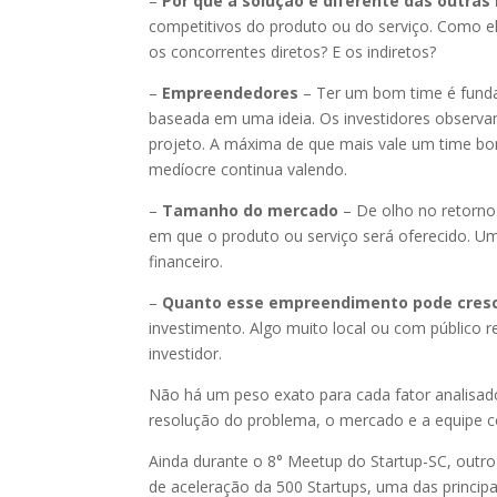
–
Por que a solução é diferente das outras
competitivos do produto ou do serviço. Como el
os concorrentes diretos? E os indiretos?
–
Empreendedores
– Ter um bom time é fundam
baseada em uma ideia. Os investidores observ
projeto. A máxima de que mais vale um time b
medíocre continua valendo.
–
Tamanho do mercado
– De olho no retorno
em que o produto ou serviço será oferecido. U
financeiro.
–
Quanto esse empreendimento pode cres
investimento. Algo muito local ou com público 
investidor.
Não há um peso exato para cada fator analisad
resolução do problema, o mercado e a equipe c
Ainda durante o 8° Meetup do Startup-SC, outro 
de aceleração da 500 Startups, uma das principa