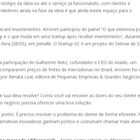
tótipo da ideia ou até o serviço já funcionando, com clientes e
dedores ainda na fase da ideia é que ainda existe espaço para o
card Investimentos. Amorim participou do painel “O que interessa p
up e o que muda em uma startup após receber investimento”, durant
feira (28/05), em Joinville. O Startup-SC é um projeto do Sebrae de 
 participação de Guilherme Reitz, cofundador e CEO do Axado, um
 compararem preços de fretes de mercadorias no Brasil. Amorim foi 
o por Renata Leal, editora de Pequenas Empresas & Grandes Negócio
 sua ideia resolve? Como você vai resolver as dores do seu cliente 
 do negócio precisa oferecer uma boa solução.
onto. É preciso resolver o problema do cliente de forma eficiente.
alternativas inovadoras ganham pontos e costumam chamar mais ate