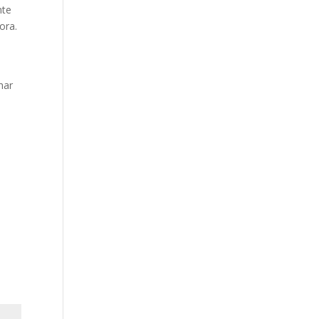
nte
ora.
har