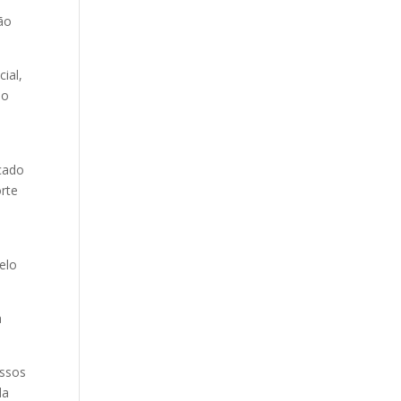
ão
ial,
 o
cado
rte
elo
a
essos
da