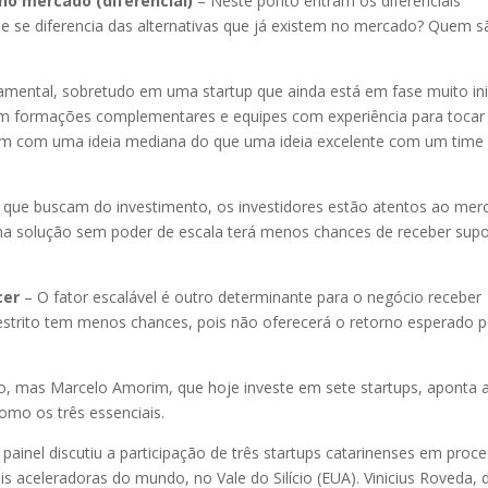
 no mercado (diferencial)
– Neste ponto entram os diferenciais
e se diferencia das alternativas que já existem no mercado? Quem s
ental, sobretudo em uma startup que ainda está em fase muito inic
am formações complementares e equipes com experiência para tocar
om com uma ideia mediana do que uma ideia excelente com um time
 que buscam do investimento, os investidores estão atentos ao mer
ma solução sem poder de escala terá menos chances de receber supo
cer
– O fator escalável é outro determinante para o negócio receber
restrito tem menos chances, pois não oferecerá o retorno esperado p
o, mas Marcelo Amorim, que hoje investe em sete startups, aponta 
omo os três essenciais.
painel discutiu a participação de três startups catarinenses em proc
is aceleradoras do mundo, no Vale do Silício (EUA). Vinicius Roveda, 