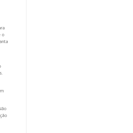
ara
e o
Santa
o
s.
em
 Não
nção