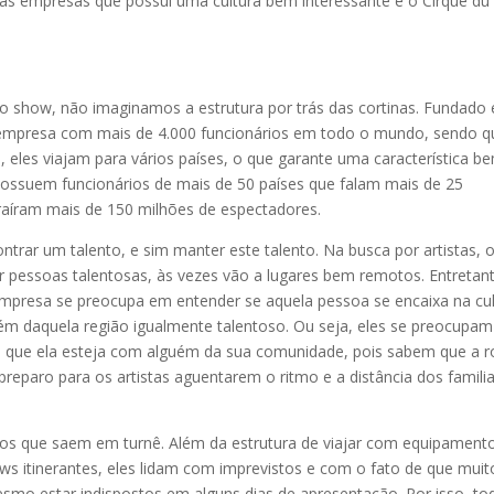
das empresas que possui uma cultura bem interessante é o Cirque du
show, não imaginamos a estrutura por trás das cortinas. Fundado
a empresa com mais de 4.000 funcionários em todo o mundo, sendo q
s, eles viajam para vários países, o que garante uma característica b
possuem funcionários de mais de 50 países que falam mais de 25
traíram mais de 150 milhões de espectadores.
trar um talento, e sim manter este talento. Na busca por artistas, 
rir pessoas talentosas, às vezes vão a lugares bem remotos. Entretan
mpresa se preocupa em entender se aquela pessoa se encaixa na cul
ém daquela região igualmente talentoso. Ou seja, eles se preocupam
 que ela esteja com alguém da sua comunidade, pois sabem que a r
reparo para os artistas aguentarem o ritmo e a distância dos famili
os que saem em turnê. Além da estrutura de viajar com equipament
hows itinerantes, eles lidam com imprevistos e com o fato de que muit
smo estar indispostos em alguns dias de apresentação. Por isso, to