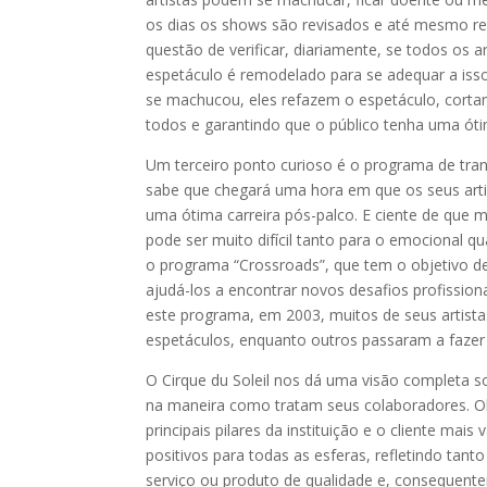
os dias os shows são revisados e até mesmo re
questão de verificar, diariamente, se todos os
espetáculo é remodelado para se adequar a isso
se machucou, eles refazem o espetáculo, corta
todos e garantindo que o público tenha uma óti
Um terceiro ponto curioso é o programa de trans
sabe que chegará uma hora em que os seus artis
uma ótima carreira pós-palco. E ciente de que
pode ser muito difícil tanto para o emocional q
o programa “Crossroads”, que tem o objetivo de
ajudá-los a encontrar novos desafios profissio
este programa, em 2003, muitos de seus artista
espetáculos, enquanto outros passaram a fazer 
O Cirque du Soleil nos dá uma visão completa
na maneira como tratam seus colaboradores. Olh
principais pilares da instituição e o cliente ma
positivos para todas as esferas, refletindo ta
serviço ou produto de qualidade e, consequent