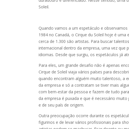
duradouro e diferenciado. Nesse sentido, uma 
Soleil.
Quando vamos a um espetáculo e observamos o 
1984 no Canadá, o Cirque du Soleil hoje é um
cerca de 1.300 são artistas. Para buscar talento
internacional dentro da empresa, uma vez que 
idiomas. Desde que surgiu, os espetáculos já a
Para eles, um grande desafio não é apenas encon
Cirque de Soleil viaja vários países para descob
quando encontram alguém muito talentoso, a e
da empresa e só a contratam se tiver mais algu
com bem-estar da pessoa e fazem de tudo para
da empresa é puxada e que é necessário muito p
e de seu país de origem.
Outra preocupação ocorre durante os espetácul
figurinos e de levar vários profissionais para s
artistas podem se machucar, ficar doente ou me