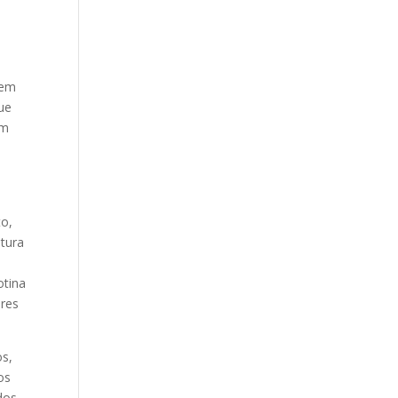
 em
ue
em
o
to,
tura
otina
ares
os,
os
dos