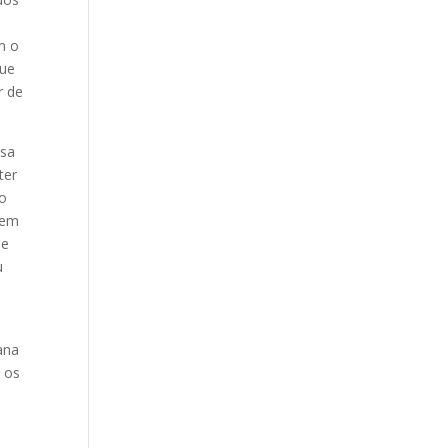
m o
que
r de
esa
ter
to
cem
de
u
ana
o os