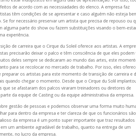
feitos de acordo com as necessiadades do elenco. A empresa faz
 artistas têm condições de se apresentar e caso alguém não esteja be
. Se for necessário preservar um artista que precisa de repouso ou 
m alguma parte do show ou fazem substituições visando o bem-esta
ma experiência.
ição de carreira que o Cirque du Soleil oferece aos artistas. A empr
tas precisarão deixar o palco e têm consciência de que eles podem 
 muitos deles sempre se dedicaram ao mundo das artes, este momen
uanto para se recolocar no mercado de trabalho. Por isso, eles ofere
 preparar os artistas para este momento de transição de carreira e 
nais quando chegar o momento. Desde que o Cirque du Solil implanto
s que se afastaram dos palcos viraram treinadores ou diretores de
parte da equipe de Casting ou da equipe administrativa da empresa.
 sobre gestão de pessoas e podemos observar uma forma muito hum
ar para dentro da empresa e ter clareza de que os funcionários sã
is valioso da empresa é um ponto super importante que traz resultados
nto em um ambiente agradável de trabalho, quanto na entrega de um
emente, no lucro da empresa.