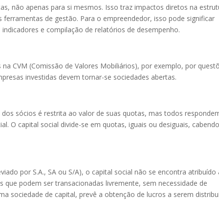
as, não apenas para si mesmos. Isso traz impactos diretos na estrut
ferramentas de gestão. Para o empreendedor, isso pode significar
ndicadores e compilação de relatórios de desempenho.
s na CVM (Comissão de Valores Mobiliários), por exemplo, por quest
presas investidas devem tornar-se sociedades abertas.
 dos sócios é restrita ao valor de suas quotas, mas todos responde
ial. O capital social divide-se em quotas, iguais ou desiguais, cabend
o por S.A., SA ou S/A), o capital social não se encontra atribuído 
s que podem ser transacionadas livremente, sem necessidade de
 uma sociedade de capital, prevê a obtenção de lucros a serem distrib