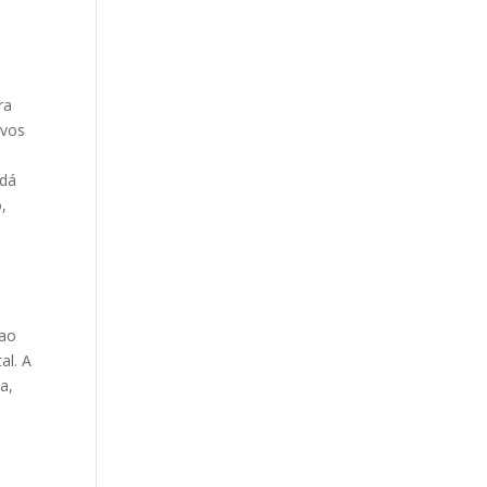
ra
ivos
 dá
,
 ao
al. A
a,