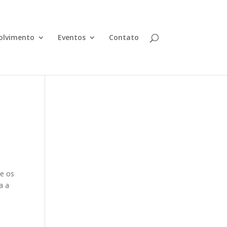
olvimento
Eventos
Contato
ue os
a a