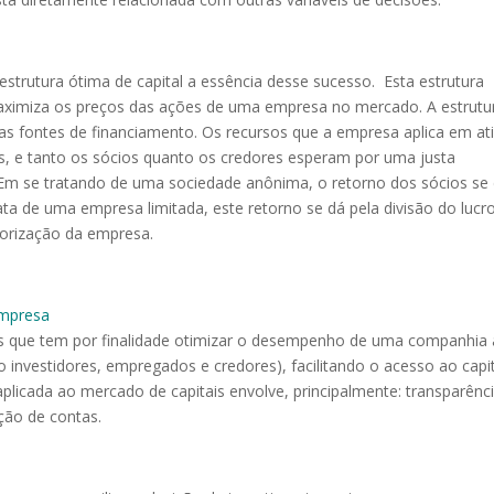
strutura ótima de capital a essência desse sucesso. Esta estrutura
e maximiza os preços das ações de uma empresa no mercado. A estrutu
as fontes de financiamento. Os recursos que a empresa aplica em at
os, e tanto os sócios quanto os credores esperam por uma justa
Em se tratando de uma sociedade anônima, o retorno dos sócios se
ta de uma empresa limitada, este retorno se dá pela divisão do lucro
lorização da empresa.
empresa
as que tem por finalidade otimizar o desempenho de uma companhia
o investidores, empregados e credores), facilitando o acesso ao capit
aplicada ao mercado de capitais envolve, principalmente: transparênci
ção de contas.