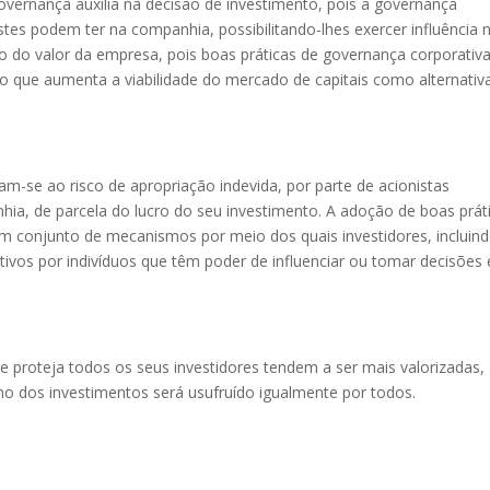
 governança auxilia na decisão de investimento, pois a governança
tes podem ter na companhia, possibilitando-lhes exercer influência 
do valor da empresa, pois boas práticas de governança corporativ
 o que aumenta a viabilidade do mercado de capitais como alternativ
m-se ao risco de apropriação indevida, por parte de acionistas
ia, de parcela do lucro do seu investimento. A adoção de boas prát
m conjunto de mecanismos por meio dos quais investidores, incluin
tivos por indivíduos que têm poder de influenciar ou tomar decisões
roteja todos os seus investidores tendem a ser mais valorizadas,
o dos investimentos será usufruído igualmente por todos.