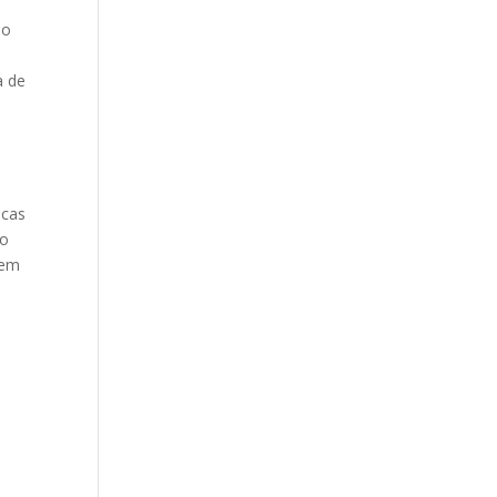
no
a
a de
icas
do
 em