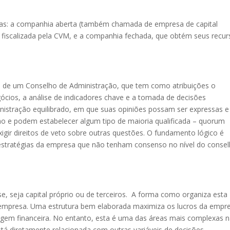
mas: a companhia aberta (também chamada de empresa de capital
 é fiscalizada pela CVM, e a companhia fechada, que obtém seus recu
ão de um Conselho de Administração, que tem como atribuições o
ios, a análise de indicadores chave e a tomada de decisões
nistração equilibrado, em que suas opiniões possam ser expressas e
lho e podem estabelecer algum tipo de maioria qualificada – quorum
exigir direitos de veto sobre outras questões. O fundamento lógico é
stratégias da empresa que não tenham consenso no nível do consel
e, seja capital próprio ou de terceiros. A forma como organiza esta
 empresa. Uma estrutura bem elaborada maximiza os lucros da empr
agem financeira. No entanto, esta é uma das áreas mais complexas 
tá diretamente relacionada com outras variáveis de decisões.