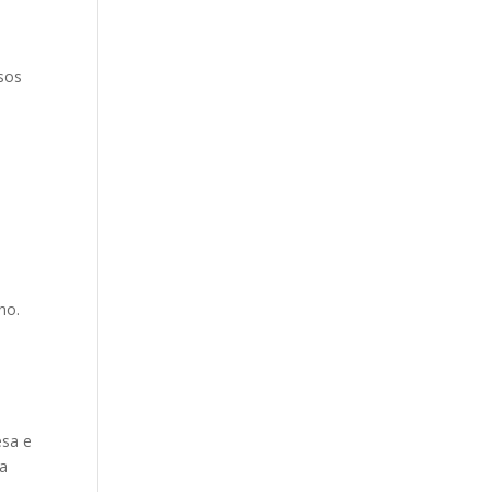
rsos
ho.
esa e
na