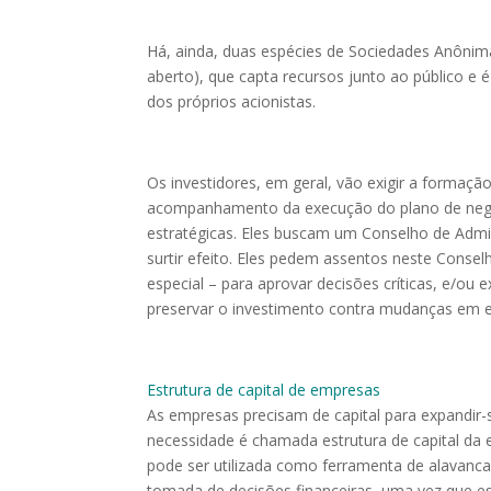
Há, ainda, duas espécies de Sociedades Anôni
aberto), que capta recursos junto ao público e
dos próprios acionistas.
Os investidores, em geral, vão exigir a formaç
acompanhamento da execução do plano de negóc
estratégicas. Eles buscam um Conselho de Admi
surtir efeito. Eles pedem assentos neste Conse
especial – para aprovar decisões críticas, e/ou 
preservar o investimento contra mudanças em e
Estrutura de capital de empresas
As empresas precisam de capital para expandir-s
necessidade é chamada estrutura de capital da
pode ser utilizada como ferramenta de alavanc
tomada de decisões financeiras, uma vez que es