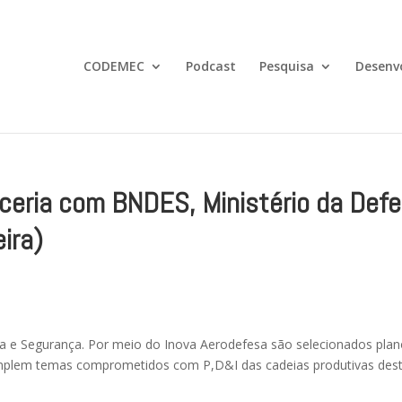
CODEMEC
Podcast
Pesquisa
Desenv
ceria com BNDES, Ministério da Def
eira)
sa e Segurança. Por meio do Inova Aerodefesa são selecionados pla
emplem temas comprometidos com P,D&I das cadeias produtivas des