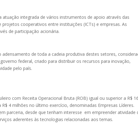
da atuação integrada de vários instrumentos de apoio através das
projetos cooperativos entre instituições (ICTs) e empresas. As
s de participação acionária.
 o adensamento de toda a cadeia produtiva destes setores, consider
overno federal, criado para distribuir os recursos para inovação,
idade pelo país.
ileiro com Receita Operacional Bruta (ROB) igual ou superior a R$ 1
 a R$ 4 milhões no último exercício, denominadas Empresas Líderes.
 em parceria, desde que tenham interesse em empreender atividade 
viços aderentes às tecnologias relacionadas aos temas.