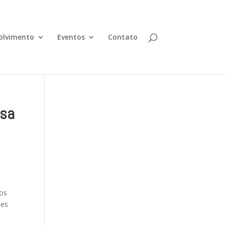
olvimento
Eventos
Contato
esa
nos
tes