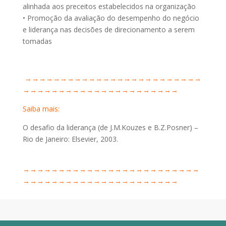
alinhada aos preceitos estabelecidos na organização
• Promoção da avaliação do desempenho do negócio
e liderança nas decisões de direcionamento a serem
tomadas
→→→→→→→→→→→→→→→→→→→→→→→→→
→→→→→→→→→→→→→→→→→→→→→→
Saiba mais:
O desafio da liderança (de J.M.Kouzes e B.Z.Posner) –
Rio de Janeiro: Elsevier, 2003.
→→→→→→→→→→→→→→→→→→→→→→→→→
→→→→→→→→→→→→→→→→→→→→→→