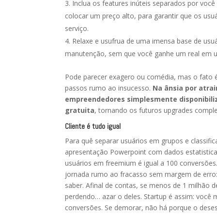
Inclua os features inúteis separados por voc
colocar um preço alto, para garantir que os us
serviço.
Relaxe e usufrua de uma imensa base de usuár
manutenção, sem que você ganhe um real em u
Pode parecer exagero ou comédia, mas o fato é
passos rumo ao insucesso.
Na ânsia por atra
empreendedores simplesmente disponibili
gratuita
, tornando os futuros upgrades comple
Cliente é tudo igual
Para quê separar usuários em grupos e classif
apresentação Powerpoint com dados estatistica
usuários em freemium é igual a 100 conversões.
jornada rumo ao fracasso sem margem de erro: 
saber. Afinal de contas, se menos de 1 milhão 
perdendo… azar o deles. Startup é assim: você
conversões. Se demorar, não há porque o dese