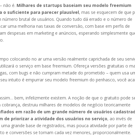
– não é.
Milhares de startups baseiam seu modelo freemium
o suficiente para parecer plausível
, mas se esquecem de que p
um número brutal de usuários. Quando tudo dá errado e o número de
uscar uma melhoria nas taxas de conversão, com base em perfis de
icam despesas em marketing e anúncios, esperando simplesmente qu
o.
empo colocando no ar uma versão realmente caprichada de seu servi
utilizará o serviço em base freemium. Ofereça versões gratuitas o ma
engas, com bugs e não cumpram metade do prometido – quem usa u
o seu intuito é empurrar seu modelo freemium do penhasco, você ac
ssim… bem, infelizmente existem. A noção de que o gratuito pode s
a cobrança, destruiu milhares de modelos de negócio teoricamente
nflados em razão de um grande número de usuários cadastra
 de priorizar a atividade dos usuários no serviço
, ao invés de
 uma grande base de registrados, mas pouca atividade por parte de
nto e conversões se tornam cada vez menores, proporcionalmente.