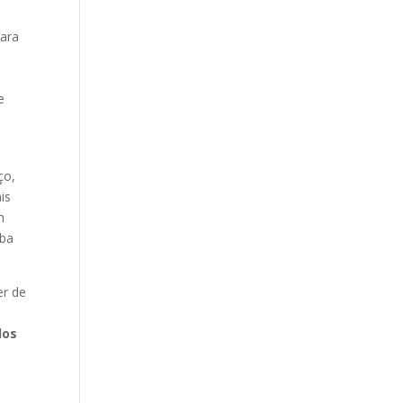
ara
e
ço,
is
m
aba
er de
dos