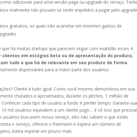
ê como adicionais para uma versão paga ou upgrade do serviço. Tent
uários realmente não possam se sentir impelidos a pagar pelo upgrad
ios gratuitos, os quais irão acarretar em enormes gastos de
pgrades.
 que há muitas startups que parecem seguir com exatidão esses 4
ir clientes em estágios beta ou de apresentação do produto,
zam tudo o que há de relevante em seu produto de forma
tamente dispensáveis para a maior parte dos usuários.
icações? Cliente é tudo igual. Como você mesmo demonstrou em sua
mente chutados e aproximados, durante os pitches, 1 milhão de
 Conhecer cada tipo de usuário a fundo é perder tempo. Garanta su
10 mil usuários equivalem a um cliente pago… é só isso que precis
de usuários buscarem nosso serviço, eles não sabem o que estão
 monta o serviço, oferece o freemium e espera um número de
spero, basta esperar um pouco mais.