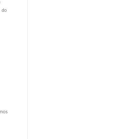
e
e do
a
amos