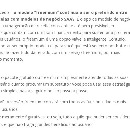
 cedo –
o modelo “freemium” continua a ser o preferido entre
quelas com modelos de negócio SAAS
. É o tipo de modelo de negó
ia uma geração de receita constante e até bem previsível em
ps que contam com um bom financiamento para sustentar a prolifer
os usuários, o freemium é uma opção viável e inteligente. Contudo,
botar seu próprio modelo e, para você que está sedento por botar 
eis de fazer tudo dar errado com um serviço freemium, por mais
iro momento.
is o pacote gratuito ou freemium simplesmente atende todas as suas
ssário quanto procurar um substituto? Você pode usar essa estratégi
o simples, basta seguir o nosso passo a passo:
VP. A versão freemium contará com todas as funcionalidades mais
 usuários.
e meramente figurativas, ou seja, tudo aquilo que puder ser conside
, e que não traga grandes benefícios ao usuário.