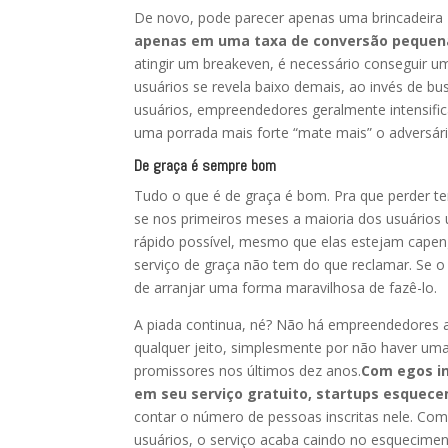
De novo, pode parecer apenas uma brincadeira 
apenas em uma taxa de conversão pequena 
atingir um breakeven, é necessário conseguir 
usuários se revela baixo demais, ao invés de b
usuários, empreendedores geralmente intensif
uma porrada mais forte “mate mais” o adversári
De graça é sempre bom
Tudo o que é de graça é bom. Pra que perder t
se nos primeiros meses a maioria dos usuários 
rápido possível, mesmo que elas estejam cap
serviço de graça não tem do que reclamar. Se 
de arranjar uma forma maravilhosa de fazê-lo.
A piada continua, né? Não há empreendedores a
qualquer jeito, simplesmente por não haver um
promissores nos últimos dez anos.
Com egos i
em seu serviço gratuito, startups esquecem
contar o número de pessoas inscritas nele. Com
usuários, o serviço acaba caindo no esquecime