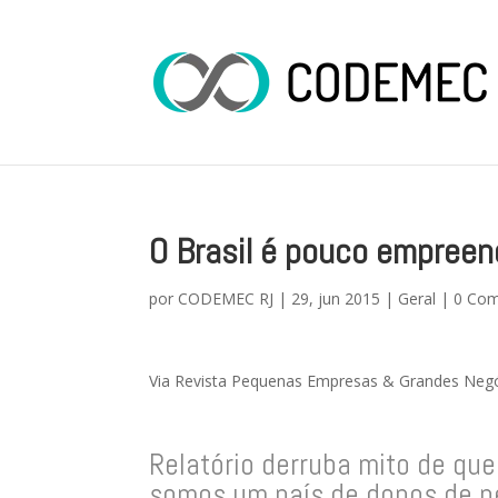
O Brasil é pouco empree
por
CODEMEC RJ
|
29, jun 2015
|
Geral
|
0 Com
Via Revista Pequenas Empresas & Grandes Neg
Relatório derruba mito de que
somos um país de donos de 