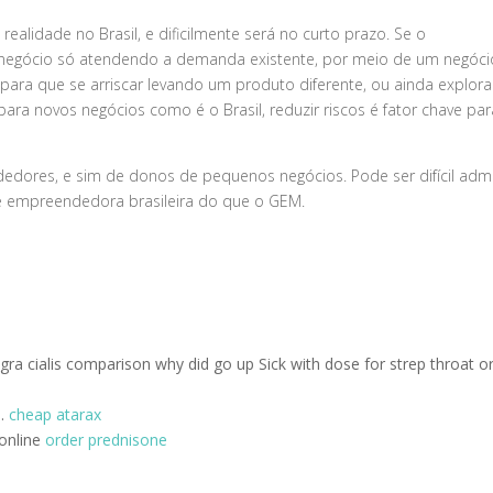
alidade no Brasil, e dificilmente será no curto prazo. Se o
egócio só atendendo a demanda existente, por meio de um negóci
para que se arriscar levando um produto diferente, ou ainda explora
ra novos negócios como é o Brasil, reduzir riscos é fator chave par
edores, e sim de donos de pequenos negócios. Pode ser difícil admit
ade empreendedora brasileira do que o GEM.
gra cialis comparison why did go up Sick with dose for strep throat o
s.
cheap atarax
 online
order prednisone