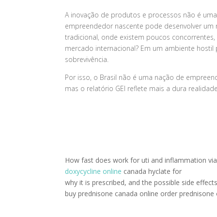
A inovação de produtos e processos não é uma re
empreendedor nascente pode desenvolver um n
tradicional, onde existem poucos concorrentes, 
mercado internacional? Em um ambiente hostil pa
sobrevivência.
Por isso, o Brasil não é uma nação de empreend
mas o relatório GEI reflete mais a dura realid
How fast does work for uti and inflammation via
doxycycline online
canada hyclate for
why it is prescribed, and the possible side effect
buy prednisone canada online order prednisone