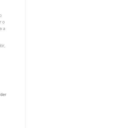
o
r o
a a
ir,
rder