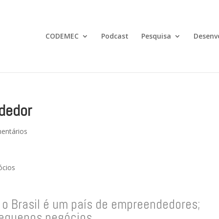
CODEMEC
Podcast
Pesquisa
Desenv
ndedor
entários
ócios
 o Brasil é um país de empreendedores;
pequenos negócios