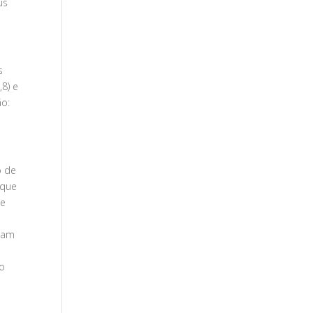
us
s
,8) e
ão:
o de
 que
ge
isam
do