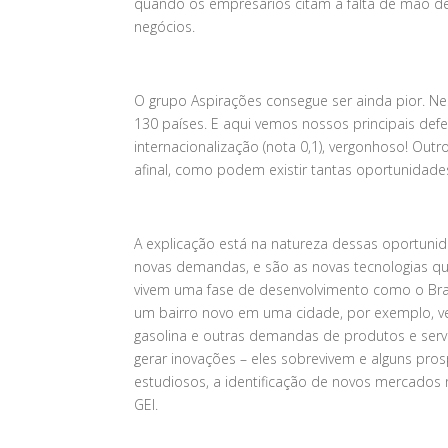
quando os empresários citam a falta de mão de
negócios.
O grupo Aspirações consegue ser ainda pior. Ne
130 países. E aqui vemos nossos principais defe
internacionalização (nota 0,1), vergonhoso! Ou
afinal, como podem existir tantas oportunida
A explicação está na natureza dessas oportuni
novas demandas, e são as novas tecnologias q
vivem uma fase de desenvolvimento como o Bra
um bairro novo em uma cidade, por exemplo, ve
gasolina e outras demandas de produtos e serv
gerar inovações – eles sobrevivem e alguns pr
estudiosos, a identificação de novos mercados 
GEI.