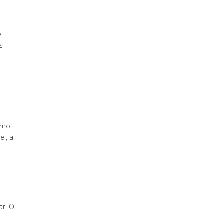
e
s
s
como
el, a
ar. O