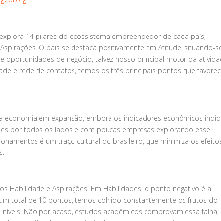
 explora 14 pilares do ecossistema empreendedor de cada país,
 Aspirações. O pais se destaca positivamente em Atitude, situando-s
 oportunidades de negócio, talvez nosso principal motor da ativid
ade e rede de contatos, temos os três principais pontos que favore
 é uma economia em expansão, embora os indicadores econômicos ind
dades por todos os lados e com poucas empresas explorando esse
cionamentos é um traço cultural do brasileiro, que minimiza os efeito
s.
pos Habilidade e Aspirações. Em Habilidades, o ponto negativo é a
um total de 10 pontos, temos colhido constantemente os frutos do
 níveis. Não por acaso, estudos acadêmicos comprovam essa falha,