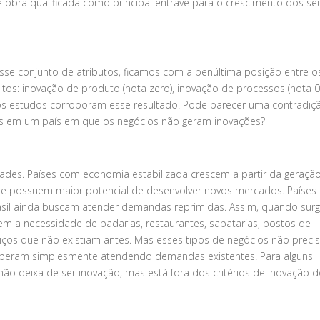
 obra qualificada como principal entrave para o crescimento dos se
sse conjunto de atributos, ficamos com a penúltima posição entre o
itos: inovação de produto (nota zero), inovação de processos (nota 0
tros estudos corroboram esse resultado. Pode parecer uma contradiç
des em um país em que os negócios não geram inovações?
dades. Países com economia estabilizada crescem a partir da geraçã
ue possuem maior potencial de desenvolver novos mercados. Países
sil ainda buscam atender demandas reprimidas. Assim, quando sur
m a necessidade de padarias, restaurantes, sapatarias, postos de
iços que não existiam antes. Mas esses tipos de negócios não prec
osperam simplesmente atendendo demandas existentes. Para alguns
não deixa de ser inovação, mas está fora dos critérios de inovação 