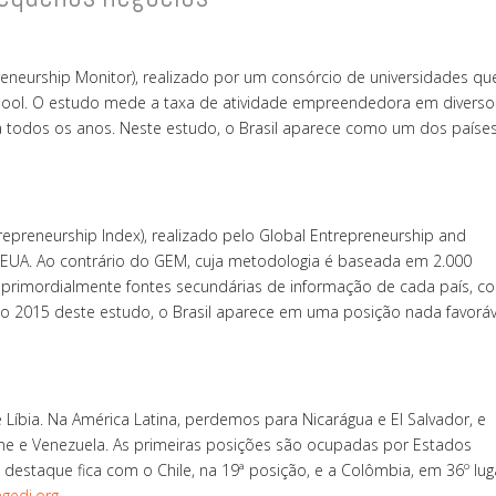
neurship Monitor), realizado por um consórcio de universidades qu
chool. O estudo mede a taxa de atividade empreendedora em diverso
 todos os anos. Neste estudo, o Brasil aparece como um dos paíse
repreneurship Index), realizado pelo Global Entrepreneurship and
 EUA. Ao contrário do GEM, cuja metodologia é baseada em 2.000
a primordialmente fontes secundárias de informação de cada país, 
o 2015 deste estudo, o Brasil aparece em uma posição nada favoráv
íbia. Na América Latina, perdemos para Nicarágua e El Salvador, e
me e Venezuela. As primeiras posições são ocupadas por Estados
o destaque fica com o Chile, na 19ª posição, e a Colômbia, em 36º lug
gedi.org
.