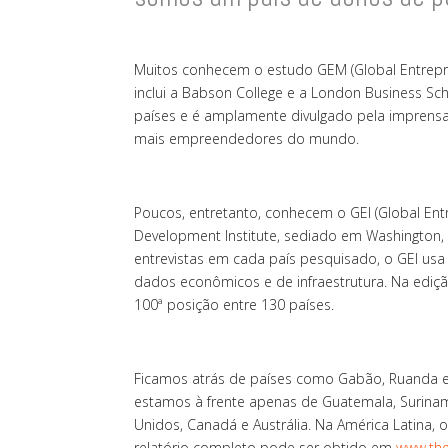
Muitos conhecem o estudo GEM (Global Entrepre
inclui a Babson College e a London Business S
países e é amplamente divulgado pela imprensa
mais empreendedores do mundo.
Poucos, entretanto, conhecem o GEI (Global Ent
Development Institute, sediado em Washington,
entrevistas em cada país pesquisado, o GEI us
dados econômicos e de infraestrutura. Na ediçã
100ª posição entre 130 países.
Ficamos atrás de países como Gabão, Ruanda e L
estamos à frente apenas de Guatemala, Surina
Unidos, Canadá e Austrália. Na América Latina, 
relatório completo pode ser obtido em
www.the