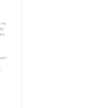
e na
ade
cem
iquem
s