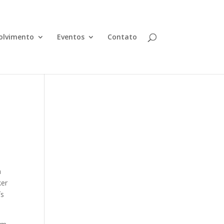
olvimento
Eventos
Contato
a
ker
ís