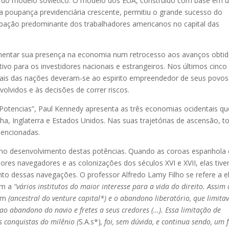
 do modelo soviético. O modelo dos EUA, construído com base em 
 poupança previdenciária crescente, permitiu o grande sucesso do
pação predominante dos trabalhadores americanos no capital das
aumentar sua presença na economia num retrocesso aos avanços obti
vo para os investidores nacionais e estrangeiros. Nos últimos cinco
ais das nações deveram-se ao espirito empreendedor de seus povos
olvidos e às decisões de correr riscos.
Potencias”, Paul Kennedy apresenta as três economias ocidentais qu
a, Inglaterra e Estados Unidos. Nas suas trajetórias de ascensão, t
mencionadas.
 no desenvolvimento destas potências. Quando as coroas espanhola 
res navegadores e as colonizações dos séculos XVI e XVII, elas tiv
nto dessas navegações. O professor Alfredo Lamy Filho se refere a e
em a
“vários institutos do maior interesse para a vida do direito. Assim 
um
(ancestral do venture capital*) e o abandono liberatório, que limita
o abandono do navio e fretes a seus credores (…). Essa limitação de
s conquistas do milênio (
S.A.s*)
, foi, sem dúvida, e continua sendo, um 