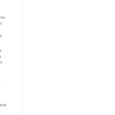
Este
em
ty
re
a
om
.
o
rial