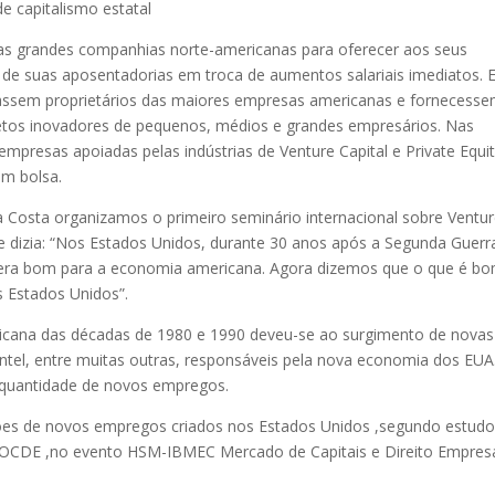
 capitalismo estatal
das grandes companhias norte-americanas para oferecer aos seus
o de suas aposentadorias em troca de aumentos salariais imediatos. 
nassem proprietários das maiores empresas americanas e fornecess
jetos inovadores de pequenos, médios e grandes empresários. Nas
mpresas apoiadas pelas indústrias de Venture Capital e Private Equi
em bolsa.
 Costa organizamos o primeiro seminário internacional sobre Ventu
que dizia: “Nos Estados Unidos, durante 30 anos após a Segunda Guerr
 era bom para a economia americana. Agora dizemos que o que é b
 Estados Unidos”.
icana das décadas de 1980 e 1990 deveu-se ao surgimento de novas
ntel, entre muitas outras, responsáveis pela nova economia dos EUA
 quantidade de novos empregos.
hões de novos empregos criados nos Estados Unidos ,segundo estud
a OCDE ,no evento HSM-IBMEC Mercado de Capitais e Direito Empresa