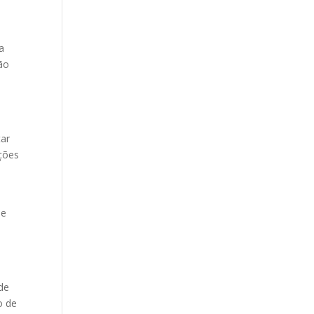
a
ção
s
tar
ções
 e
de
o de