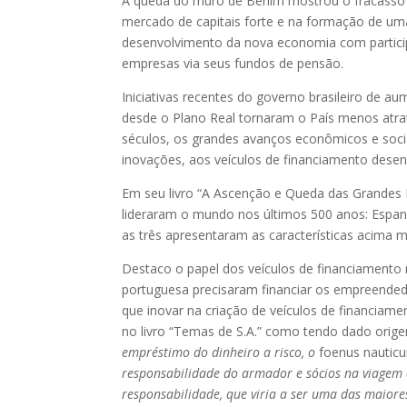
A queda do muro de Berlim mostrou o fracasso
mercado de capitais forte e na formação de uma
desenvolvimento da nova economia com partici
empresas via seus fundos de pensão.
Iniciativas recentes do governo brasileiro de 
desde o Plano Real tornaram o País menos atrati
séculos, os grandes avanços econômicos e soci
inovações, aos veículos de financiamento desenv
Em seu livro “A Ascenção e Queda das Grandes 
lideraram o mundo nos últimos 500 anos: Espanh
as três apresentaram as características acima 
Destaco o papel dos veículos de financiamento
portuguesa precisaram financiar os empreendedo
que inovar na criação de veículos de financiame
no livro “Temas de S.A.” como tendo dado orig
empréstimo do dinheiro a risco, o
foenus nautic
responsabilidade do armador e sócios na viagem a
responsabilidade, que viria a ser uma das maiore