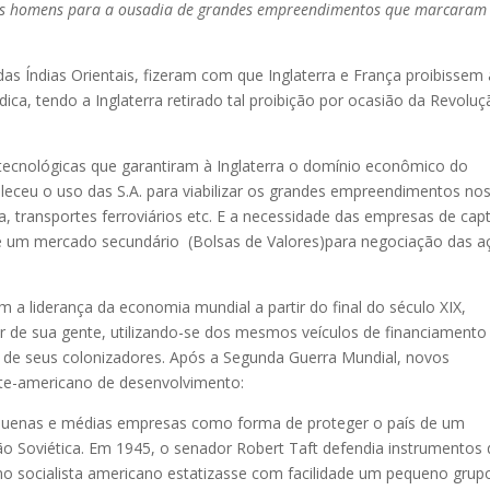
 os homens para a ousadia de grandes empreendimentos que marcaram
das Índias Orientais, fizeram com que Inglaterra e França proibissem 
ica, tendo a Inglaterra retirado tal proibição por ocasião da Revolu
tecnológicas que garantiram à Inglaterra o domínio econômico do
leceu o uso das S.A. para viabilizar os grandes empreendimentos no
ia, transportes ferroviários etc. E a necessidade das empresas de cap
 de um mercado secundário (Bolsas de Valores)para negociação das a
a liderança da economia mundial a partir do final do século XIX,
r de sua gente, utilizando-se dos mesmos veículos de financiamento
m de seus colonizadores. Após a Segunda Guerra Mundial, novos
te-americano de desenvolvimento:
pequenas e médias empresas como forma de proteger o país de um
o Soviética. Em 1945, o senador Robert Taft defendia instrumentos 
no socialista americano estatizasse com facilidade um pequeno grup