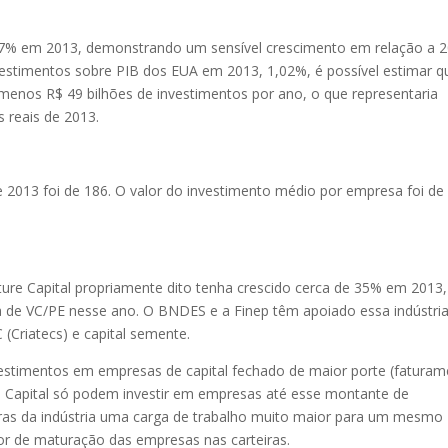
0,37% em 2013, demonstrando um sensível crescimento em relação a 2
vestimentos sobre PIB dos EUA em 2013, 1,02%, é possível estimar q
lo menos R$ 49 bilhões de investimentos por ano, o que representaria
 reais de 2013.
e 2013 foi de 186. O valor do investimento médio por empresa foi de
ure Capital propriamente dito tenha crescido cerca de 35% em 2013,
a de VC/PE nesse ano. O BNDES e a Finep têm apoiado essa indústri
Criatecs) e capital semente.
vestimentos em empresas de capital fechado de maior porte (fatura
e Capital só podem investir em empresas até esse montante de
ras da indústria uma carga de trabalho muito maior para um mesmo
or de maturação das empresas nas carteiras.