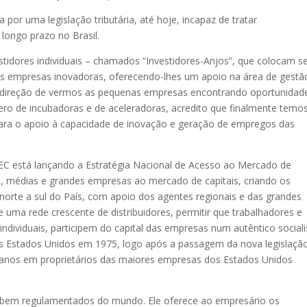
 por uma legislação tributária, até hoje, incapaz de tratar
 longo prazo no Brasil.
stidores individuais – chamados “Investidores-Anjos”, que colocam s
s empresas inovadoras, oferecendo-lhes um apoio na área de gestã
 direção de vermos as pequenas empresas encontrando oportunidad
ero de incubadoras e de aceleradoras, acredito que finalmente temo
para o apoio à capacidade de inovação e geração de empregos das
MEC está lançando a Estratégia Nacional de Acesso ao Mercado de
, médias e grandes empresas ao mercado de capitais, criando os
 norte a sul do País, com apoio dos agentes regionais e das grandes
e uma rede crescente de distribuidores, permitir que trabalhadores e
e individuais, participem do capital das empresas num autêntico socia
s Estados Unidos em 1975, logo após a passagem da nova legislaçã
canos em proprietários das maiores empresas dos Estados Unidos
s bem regulamentados do mundo. Ele oferece ao empresário os