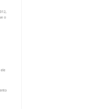
012,
ue o
 ele
a
mento