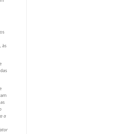
um
dos
, às
e
odas
e
eram
las
o
va a
fator