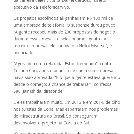
da carreira deles”, conta Daniel Cardoso, diretor
executivo da Telefonica/Vivo.
Os projetos escolhidos ali ganhariam R$ 100 mil de
uma empresa de telefonia. O suspense durou pouco.
“A gente recebeu mais de 200 propostas de negocio
durante esses meses, e selecionamos quatro. A
terceira empresa selecionada é a HelloUniverse”, é
anunciado.
“Agora deu uma relaxada. Estou tremendo”, conta
Cristina Cho, após o anúncio de que a sua empresa
havia sido aprovada. “É o que a gente estava querendo
desde o começo: a chance de trabalhar”, confessa
Saul Jair Ishida, diretor de TI.
E eles trabalharam muito. Em 2013 e em 2014, de olho
nos turistas da Copa. Mas esbarraram nos problemas
de infraestrutura do Brasil. Só conseguiram
desenvolver o projeto na Coreia do Sul.
“O que demoraria aqui no Brasil dois anos, no mínimo.