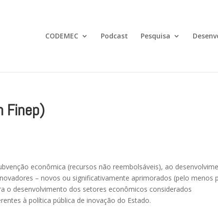
CODEMEC
Podcast
Pesquisa
Desenv
m Finep)
subvenção econômica (recursos não reembolsáveis), ao desenvolvim
 inovadores – novos ou significativamente aprimorados (pelo menos 
ara o desenvolvimento dos setores econômicos considerados
erentes à política pública de inovação do Estado.