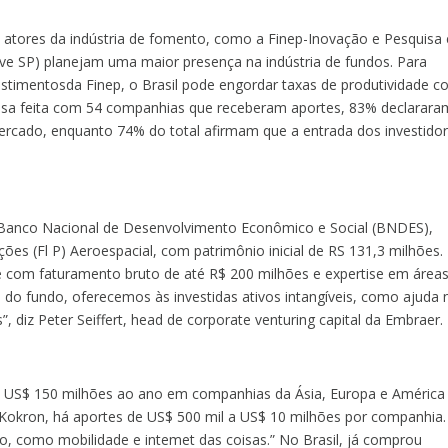
 atores da indústria de fomento, como a Finep-Inovação e Pesquisa 
ve SP) planejam uma maior presença na indústria de fundos.
Para
estimentosda Finep, o Brasil pode engordar taxas de produtividade c
isa feita com 54 companhias que receberam aportes, 83% declarara
ercado, enquanto 74% do total afirmam que a entrada dos investido
 Banco Nacional de Desenvolvimento Econômico e Social (BNDES),
es (Fl P) Aeroespacial, com patrimônio inicial de RS 131,3 milhões.
 com faturamento bruto de até R$ 200 milhões e expertise em área
 do fundo, oferecemos às investidas ativos intangíveis, como ajuda 
s”, diz Peter Seiffert, head de corporate venturing capital da Embraer.
a US$ 150 milhões ao ano em companhias da Ásia, Europa e América
s Kokron, há aportes de US$ 500 mil a US$ 10 milhões por companhia.
o, como mobilidade e intemet das coisas.” No Brasil, já comprou