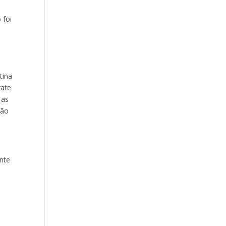
 foi
tina
rate
 as
ção
ante