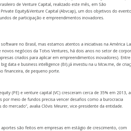
asileiro de Venture Capital, realizado este mês, em São
 Private Equity&Venture Capital (Abvcap), um dos objetivos do evento
 fundos de participação e empreendimentos inovadores.
software no Brasil, mas estamos atentos a iniciativas na América La
e novos negócios da Totvs Ventures, há dois anos no setor de corpo
mpresas criados para aplicar em empreendimentos inovadores).
Entre
big data e business intelligence (BI).já investiu na u Mcw.me, de cria
ão financeira, de pequeno porte.
equity (PE) e venture capital (VC) cresceram cerca de 35% em 2013, 
es por meio de fundos precisa vencer desafios como a burocracia
as do mercado”, avalia Clóvis Meurer, vice-presidente da entidade.
aportes são feitos em empresas em estágio de crescimento, com