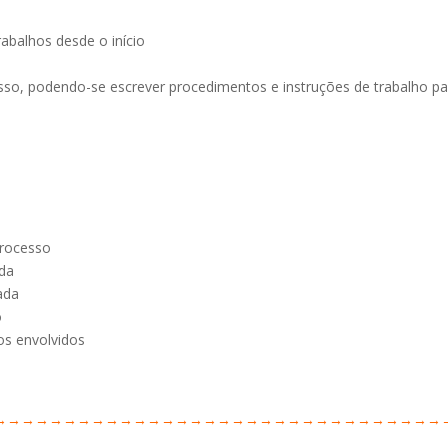
rabalhos desde o início
so, podendo-se escrever procedimentos e instruções de trabalho pa
processo
ada
ada
o
os envolvidos
→→→→→→→→→→→→→→→→→→→→→→→→→→→→→→→→