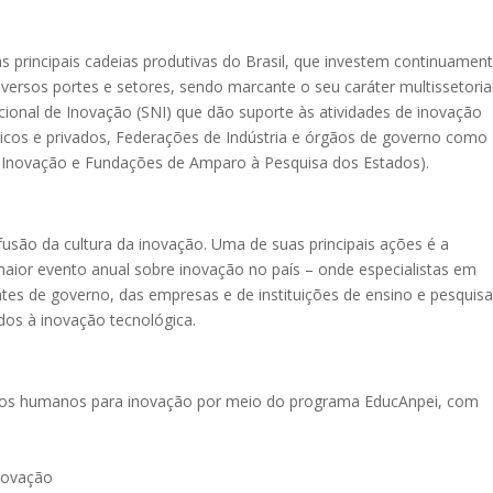
as principais cadeias produtivas do Brasil, que investem continuamen
ersos portes e setores, sendo marcante o seu caráter multissetorial
nal de Inovação (SNI) que dão suporte às atividades de inovação
blicos e privados, Federações de Indústria e órgãos de governo como
 e Inovação e Fundações de Amparo à Pesquisa dos Estados).
usão da cultura da inovação. Uma de suas principais ações é a
aior evento anual sobre inovação no país – onde especialistas em
ntes de governo, das empresas e de instituições de ensino e pesquis
dos à inovação tecnológica.
sos humanos para inovação por meio do programa EducAnpei, com
inovação