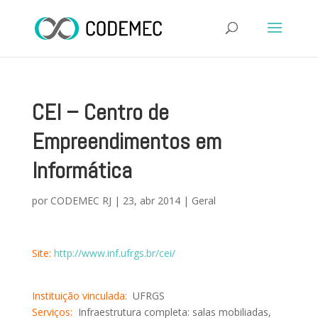
CEI – Centro de
Empreendimentos em
Informática
por
CODEMEC RJ
|
23, abr 2014
|
Geral
Site:
http://www.inf.ufrgs.br/cei/
Instituição vinculada:
UFRGS
Serviços:
Infraestrutura completa: salas mobiliadas,