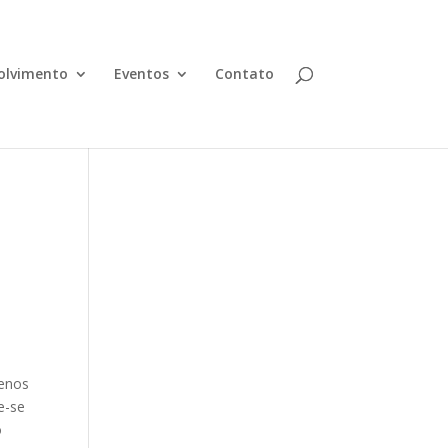
olvimento
Eventos
Contato
uenos
e-se
o