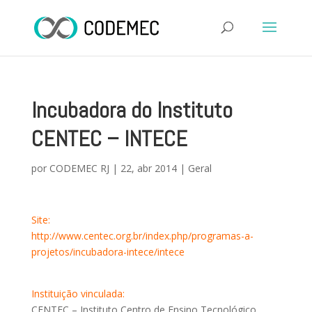
Incubadora do Instituto
CENTEC – INTECE
por
CODEMEC RJ
|
22, abr 2014
|
Geral
Site:
http://www.centec.org.br/index.php/programas-a-
projetos/incubadora-intece/intece
Instituição vinculada:
CENTEC – Instituto Centro de Ensino Tecnológico