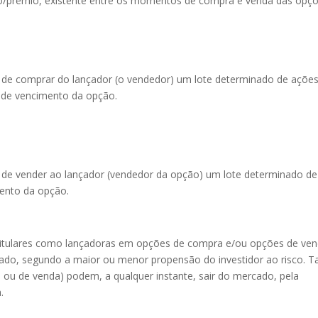
ço/prêmio, existente entre os momentos de compra e venda das opçõ
to de comprar do lançador (o vendedor) um lote determinado de ações
a de vencimento da opção.
to de vender ao lançador (vendedor da opção) um lote determinado de
mento da opção.
o titulares como lançadoras em opções de compra e/ou opções de ven
cado, segundo a maior ou menor propensão do investidor ao risco. T
 ou de venda) podem, a qualquer instante, sair do mercado, pela
.