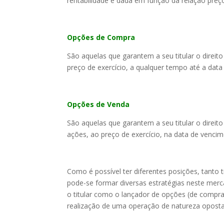
rentabilidade é dada em função da relação pre
Opções de Compra
São aquelas que garantem a seu titular o direi
preço de exercício, a qualquer tempo até a dat
Opções de Venda
São aquelas que garantem a seu titular o direi
ações, ao preço de exercício, na data de venci
Como é possível ter diferentes posições, tant
pode-se formar diversas estratégias neste mer
o titular como o lançador de opções (de compra
realização de uma operação de natureza oposta