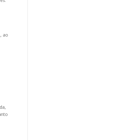
es.
, ao
da,
anto