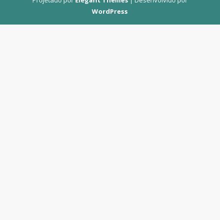
Projetado por
Elegant Themes
| Desenvolvido por
WordPress