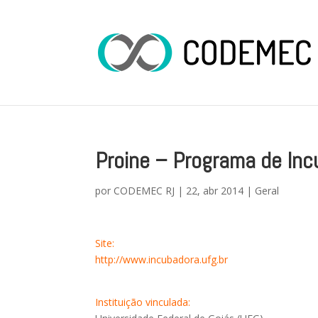
Proine – Programa de In
por
CODEMEC RJ
|
22, abr 2014
|
Geral
Site:
http://www.incubadora.ufg.br
Instituição vinculada: