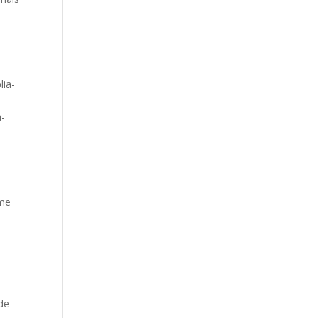
lia-
a-
rme
de