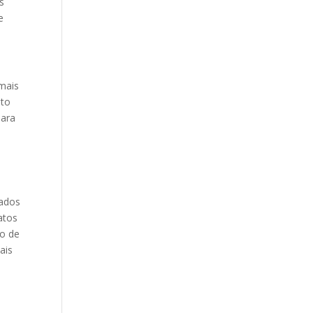
s
e
mais
nto
para
cados
atos
ão de
ais