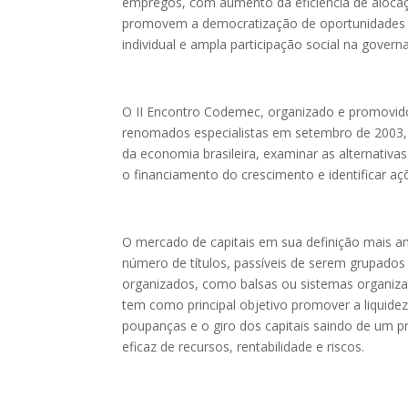
empregos, com aumento da eficiência de aloca
promovem a democratização de oportunidades e 
individual e ampla participação social na gover
O II Encontro Codemec, organizado e promovido
renomados especialistas em setembro de 2003, 
da economia brasileira, examinar as alternativa
o financiamento do crescimento e identificar a
O mercado de capitais em sua definição mais a
número de títulos, passíveis de serem grupad
organizados, como balsas ou sistemas organiza
tem como principal objetivo promover a liquide
poupanças e o giro dos capitais saindo de um 
eficaz de recursos, rentabilidade e riscos.