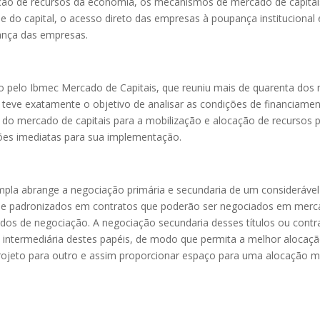
ção de recursos da economia, os mecanismos de mercado de capitai
do capital, o acesso direto das empresas à poupança institucional 
nança das empresas.
 pelo Ibmec Mercado de Capitais, que reuniu mais de quarenta dos 
teve exatamente o objetivo de analisar as condições de financiame
s do mercado de capitais para a mobilização e alocação de recursos 
ções imediatas para sua implementação.
mpla abrange a negociação primária e secundaria de um considerável
os e padronizados em contratos que poderão ser negociados em mer
dos de negociação. A negociação secundaria desses títulos ou contr
z intermediária destes papéis, de modo que permita a melhor alocaç
projeto para outro e assim proporcionar espaço para uma alocação m