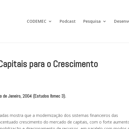
CODEMEC
Podcast
Pesquisa
Desenv
Capitais para o Crescimento
io de Janeiro, 2004 (Estudos Ibmec 3).
écadas mostra que a modernização dos sistemas financeiros das
centuado crescimento do mercado de capitais, com o forte aument
mobilização e direcionamento de recursos, em paralelo com modos 