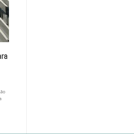
ara
ção
a