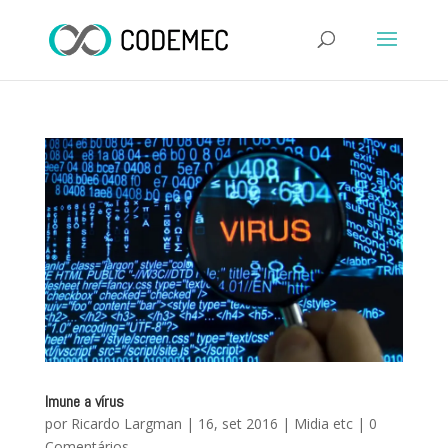
Imune a vírus
por
Ricardo Largman
|
16, set 2016
|
Midia etc
|
0
Comentários