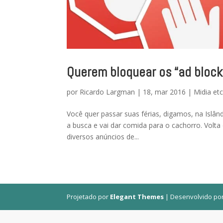
Querem bloquear os “ad block
por
Ricardo Largman
|
18, mar 2016
|
Midia et
Você quer passar suas férias, digamos, na Islân
a busca e vai dar comida para o cachorro. Volta
diversos anúncios de...
Projetado por
Elegant Themes
| Desenvolvido po