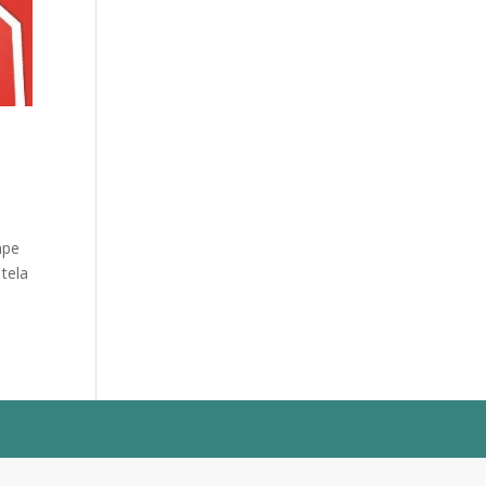
mpe
tela