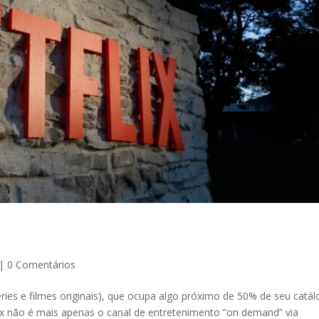
|
0 Comentários
ies e filmes originais), que ocupa algo próximo de 50% de seu catál
ix não é mais apenas o canal de entretenimento “on demand” via