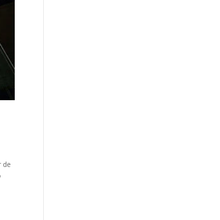
r de
o