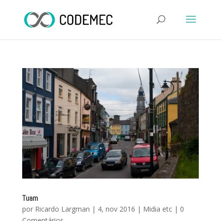
Tuam
por
Ricardo Largman
|
4, nov 2016
|
Midia etc
|
0
Comentários