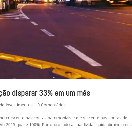
 ação disparar 33% em um mês
de Investimentos
|
0 Comentários
o crescente nas contas patrimoniais e decrescente nas contas de
em 2015 quase 100%. Por outro lado a sua dívida líquida diminuiu ne