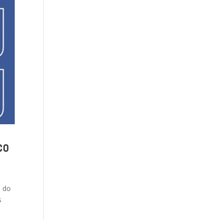
co
a do
s