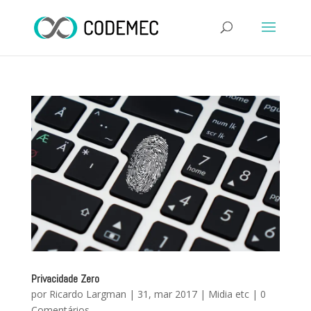
Privacidade Zero
por
Ricardo Largman
|
31, mar 2017
|
Midia etc
|
0
Comentários