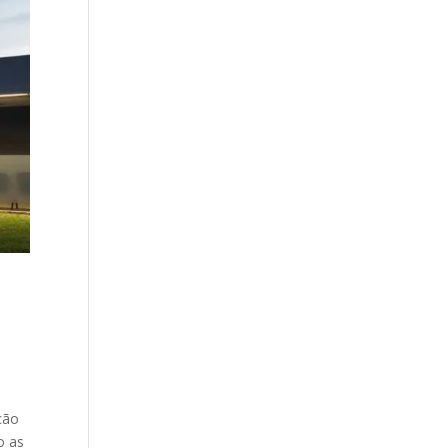
ção
o as