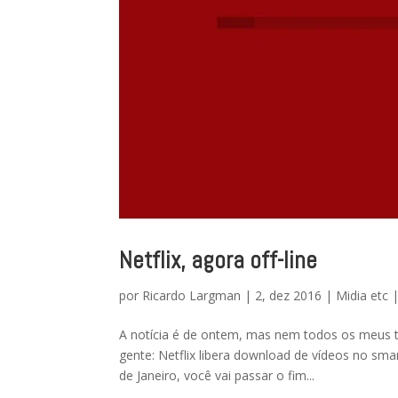
Netflix, agora off-line
por
Ricardo Largman
|
2, dez 2016
|
Midia etc
A notícia é de ontem, mas nem todos os meus trê
gente: Netflix libera download de vídeos no sma
de Janeiro, você vai passar o fim...