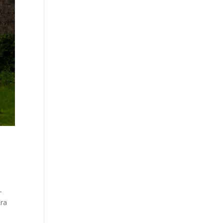
–
Era