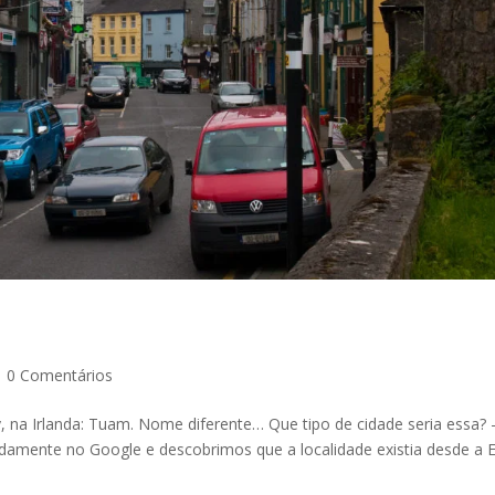
|
0 Comentários
 na Irlanda: Tuam. Nome diferente… Que tipo de cidade seria essa? 
damente no Google e descobrimos que a localidade existia desde a 