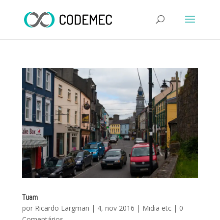
Tuam
por
Ricardo Largman
|
4, nov 2016
|
Midia etc
|
0
Comentários