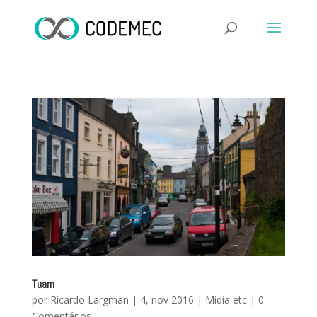
Tuam
por
Ricardo Largman
|
4, nov 2016
|
Midia etc
|
0
Comentários