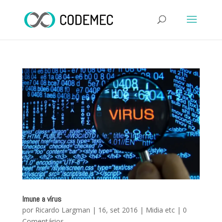
Imune a vírus
por
Ricardo Largman
|
16, set 2016
|
Midia etc
|
0
Comentários