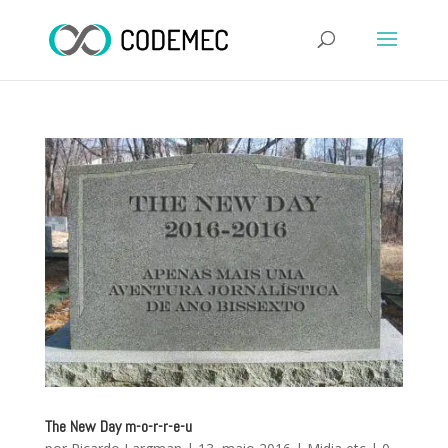
The New Day m-o-r-r-e-u