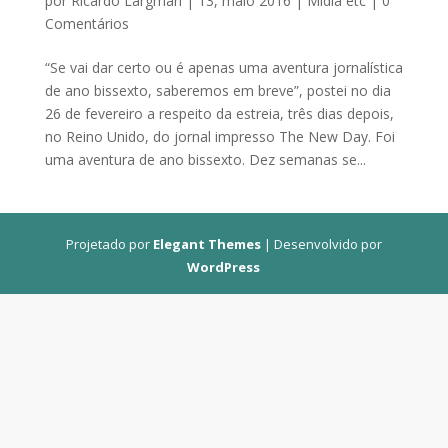
por
Ricardo Largman
|
13, maio 2016
|
Midia etc
|
0
Comentários
“Se vai dar certo ou é apenas uma aventura jornalística
de ano bissexto, saberemos em breve”, postei no dia
26 de fevereiro a respeito da estreia, três dias depois,
no Reino Unido, do jornal impresso The New Day. Foi
uma aventura de ano bissexto. Dez semanas se...
Projetado por
Elegant Themes
| Desenvolvido por
WordPress