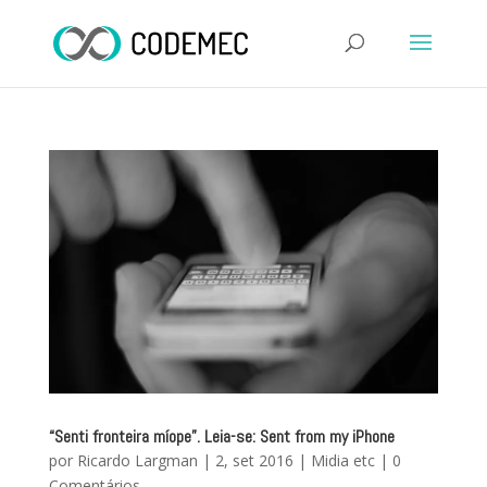
“Senti fronteira míope”. Leia-se: Sent from my iPhone
por
Ricardo Largman
|
2, set 2016
|
Midia etc
|
0
Comentários