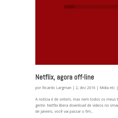
Netflix, agora off-line
por
Ricardo Largman
|
2, dez 2016
|
Midia etc
A notícia é de ontem, mas nem todos os meus trê
gente: Netflix libera download de vídeos no sma
de Janeiro, você vai passar o fim...