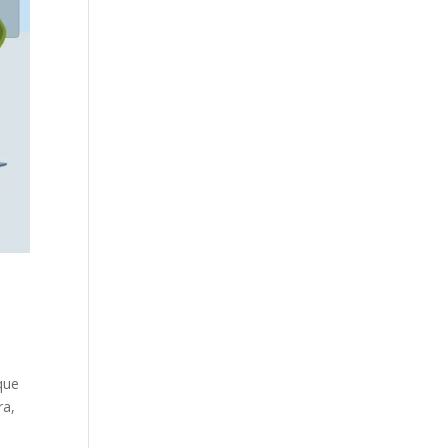
que
ra,