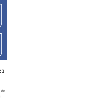
co
a do
s