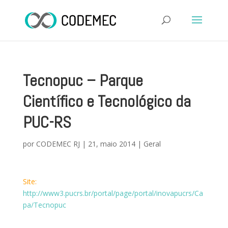
Tecnopuc – Parque
Científico e Tecnológico da
PUC-RS
por
CODEMEC RJ
|
21, maio 2014
|
Geral
Site:
http://www3.pucrs.br/portal/page/portal/inovapucrs/Ca
pa/Tecnopuc