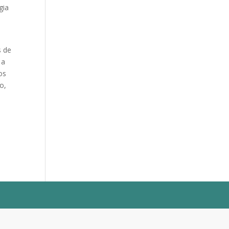
gia
s de
 a
os
o,