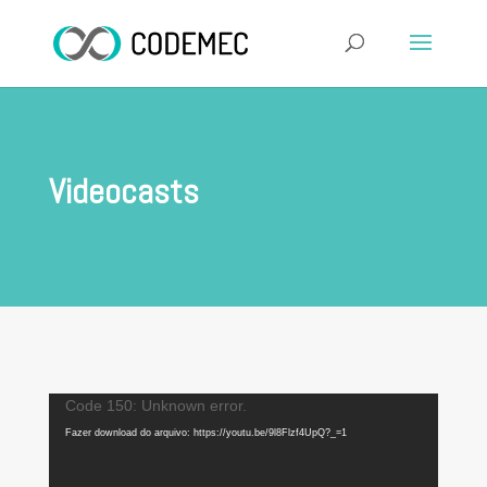
Videocasts
Tocador
Code 150: Unknown error.
de
Fazer download do arquivo: https://youtu.be/9l8Flzf4UpQ?_=1
vídeo