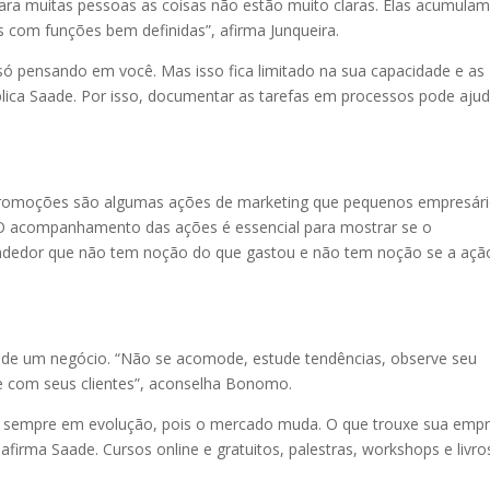
ra muitas pessoas as coisas não estão muito claras. Elas acumula
s com funções bem definidas”, afirma Junqueira.
 pensando em você. Mas isso fica limitado na sua capacidade e as
plica Saade. Por isso, documentar as tarefas em processos pode ajud
 em promoções são algumas ações de marketing que pequenos empresár
. O acompanhamento das ações é essencial para mostrar se o
ndedor que não tem noção do que gastou e não tem noção se a açã
 de um negócio. “Não se acomode, estude tendências, observe seu
e com seus clientes”, aconselha Bonomo.
r sempre em evolução, pois o mercado muda. O que trouxe sua emp
 afirma Saade. Cursos online e gratuitos, palestras, workshops e livro