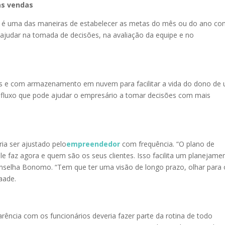
as vendas
 é uma das maneiras de estabelecer as metas do mês ou do ano c
judar na tomada de decisões, na avaliação da equipe e no
es e com armazenamento em nuvem para facilitar a vida do dono de
 fluxo que pode ajudar o empresário a tomar decisões com mais
a ser ajustado pelo
empreendedor
com frequência. “O plano de
le faz agora e quem são os seus clientes. Isso facilita um planejame
onselha Bonomo. “Tem que ter uma visão de longo prazo, olhar para 
aade.
rência com os funcionários deveria fazer parte da rotina de todo