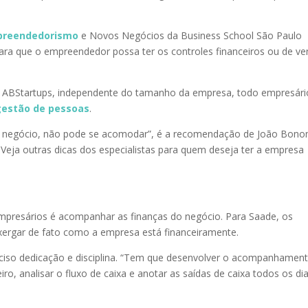
reendedorismo
e Novos Negócios da Business School São Paulo
l para que o empreendedor possa ter os controles financeiros ou de v
da ABStartups, independente do tamanho da empresa, todo empresári
gestão de pessoas
.
 negócio, não pode se acomodar”, é a recomendação de João Bon
ja outras dicas dos especialistas para quem deseja ter a empresa
empresários é acompanhar as finanças do negócio. Para Saade, os
xergar de fato como a empresa está financeiramente.
eciso dedicação e disciplina. “Tem que desenvolver o acompanhamen
iro, analisar o fluxo de caixa e anotar as saídas de caixa todos os dia