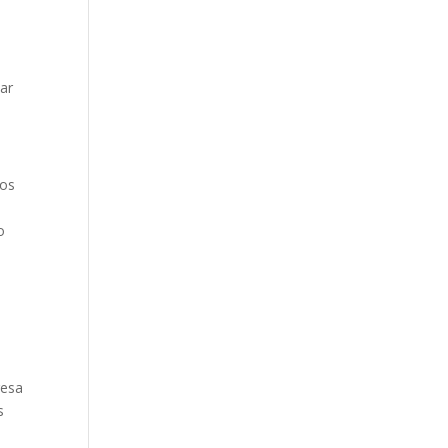
m
ar
ios
o
resa
s