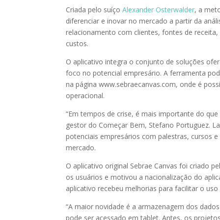
Criada pelo suíço
Alexander Osterwalder
, a met
diferenciar e inovar no mercado a partir da anál
relacionamento com clientes, fontes de receita, r
custos.
O aplicativo integra o conjunto de soluções ofe
foco no potencial empresário. A ferramenta pod
na página www.sebraecanvas.com, onde é possív
operacional.
“Em tempos de crise, é mais importante do que n
gestor do Começar Bem, Stefano Portuguez. Lan
potenciais empresários com palestras, cursos e
mercado.
O aplicativo original Sebrae Canvas foi criado 
os usuários e motivou a nacionalização do apli
aplicativo recebeu melhorias para facilitar o us
“A maior novidade é a armazenagem dos dados
pode ser acessado em tablet. Antes, os projet