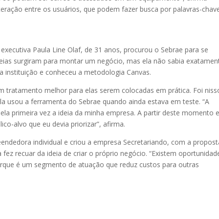
nteração entre os usuários, que podem fazer busca por palavras-chav
executiva Paula Line Olaf, de 31 anos, procurou o Sebrae para se
ideias surgiram para montar um negócio, mas ela não sabia exatamen
a instituição e conheceu a metodologia Canvas.
um tratamento melhor para elas serem colocadas em prática. Foi niss
Ela usou a ferramenta do Sebrae quando ainda estava em teste. “A
r pela primeira vez a ideia da minha empresa. A partir deste momento 
ico-alvo que eu devia priorizar”, afirma.
ndedora individual e criou a empresa Secretariando, com a propost
 a fez recuar da ideia de criar o próprio negócio. “Existem oportunidad
orque é um segmento de atuação que reduz custos para outras