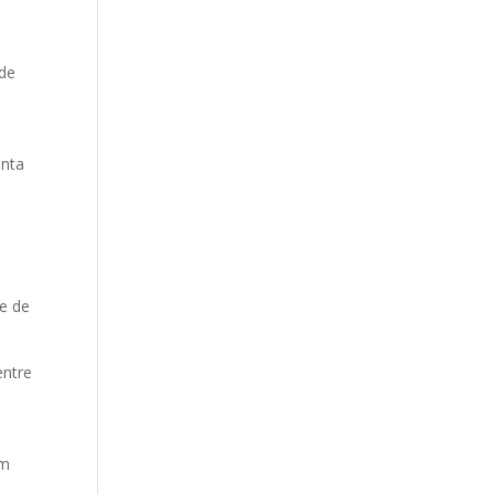
 de
m
onta
se de
entre
ém