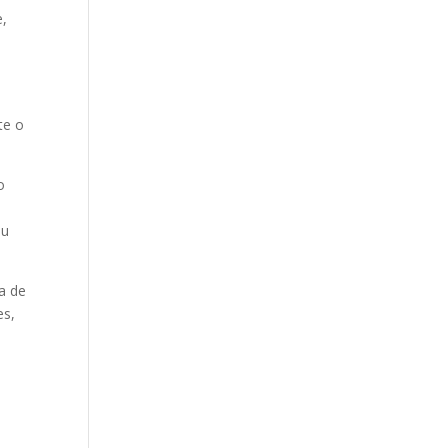
e,
te o
o
eu
a de
es,