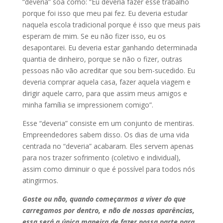
“deveria” soa como: “Eu deveria fazer esse trabalho
porque foi isso que meu pai fez. Eu deveria estudar
naquela escola tradicional porque é isso que meus pais
esperam de mim. Se eu não fizer isso, eu os
desapontarei. Eu deveria estar ganhando determinada
quantia de dinheiro, porque se não o fizer, outras
pessoas não vão acreditar que sou bem-sucedido. Eu
deveria comprar aquela casa, fazer aquela viagem e
dirigir aquele carro, para que assim meus amigos e
minha família se impressionem comigo”.
Esse “deveria” consiste em um conjunto de mentiras.
Empreendedores sabem disso. Os dias de uma vida
centrada no “deveria” acabaram. Eles servem apenas
para nos trazer sofrimento (coletivo e individual),
assim como diminuir o que é possível para todos nós
atingirmos.
Goste ou não, quando começarmos a viver do que
carregamos por dentro, e não de nossas aparências,
essa será a única maneira de fazer nossa parte para