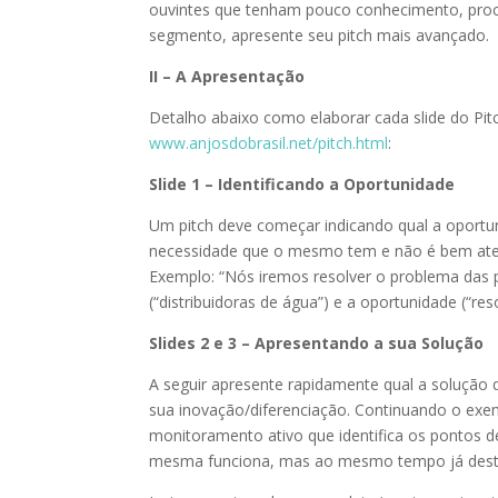
ouvintes que tenham pouco conhecimento, proc
segmento, apresente seu pitch mais avançado.
II – A Apresentação
Detalho abaixo como elaborar cada slide do P
www.anjosdobrasil.net/pitch.html
:
Slide 1 – Identificando a Oportunidade
Um pitch deve começar indicando qual a oportun
necessidade que o mesmo tem e não é bem atendi
Exemplo: “Nós iremos resolver o problema das p
(“distribuidoras de água”) e a oportunidade (“re
Slides 2 e 3 – Apresentando a sua Solução
A seguir apresente rapidamente qual a solução
sua inovação/diferenciação. Continuando o exem
monitoramento ativo que identifica os pontos d
mesma funciona, mas ao mesmo tempo já destaco