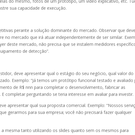
telas do mesmo, fotos de um protótipo, um vídeo explicativo, etc. T
nstre sua capacidade de execução.
titivas perante a solução dominante do mercado. Observar que dev
 no mercado que irá atuar independentemente de ser similar. Exem
yer deste mercado, não precisa que se instalem medidores específic
quipamento de detecção”.
stidor, deve apresentar qual o estágio do seu negócio, qual valor do
izado. Exemplo: “Já temos um protótipo funcional testado e avaliado 
ento de R$ nnn para completar o desenvolvimento, fabricar as
. E completar perguntando se teria interesse em avaliar para investir.
deve apresentar qual sua proposta comercial. Exemplo: “Nossos servi
e gerarmos para sua empresa; você não precisará fazer qualquer
e a mesma tanto utilizando os slides quanto sem os mesmos para