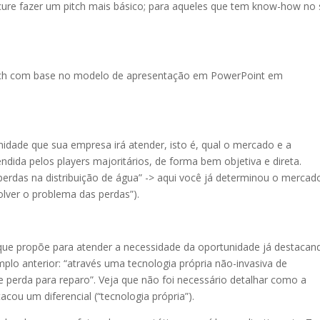
ure fazer um pitch mais básico; para aqueles que tem know-how no
itch com base no modelo de apresentação em PowerPoint em
idade que sua empresa irá atender, isto é, qual o mercado e a
da pelos players majoritários, de forma bem objetiva e direta.
erdas na distribuição de água” -> aqui você já determinou o mercad
solver o problema das perdas”).
 que propõe para atender a necessidade da oportunidade já destacan
plo anterior: “através uma tecnologia própria não-invasiva de
e perda para reparo”. Veja que não foi necessário detalhar como a
u um diferencial (“tecnologia própria”).