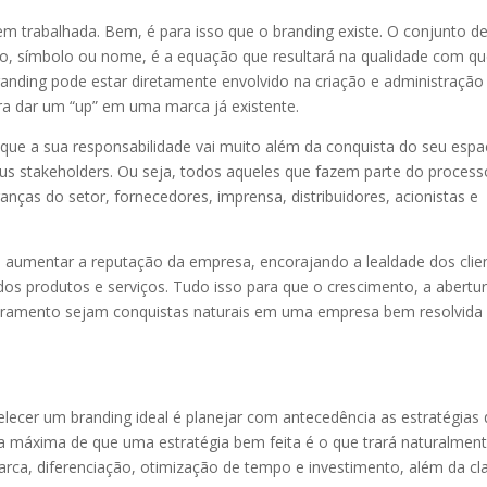
trabalhada. Bem, é para isso que o branding existe. O conjunto d
cio, símbolo ou nome, é a equação que resultará na qualidade com q
anding pode estar diretamente envolvido na criação e administração
 dar um “up” em uma marca já existente.
que a sua responsabilidade vai muito além da conquista do seu esp
 stakeholders. Ou seja, todos aqueles que fazem parte do process
anças do setor, fornecedores, imprensa, distribuidores, acionistas e
os e aumentar a reputação da empresa, encorajando a lealdade dos clie
s produtos e serviços. Tudo isso para que o crescimento, a abertu
turamento sejam conquistas naturais em uma empresa bem resolvida
ecer um branding ideal é planejar com antecedência as estratégias 
 máxima de que uma estratégia bem feita é o que trará naturalmen
rca, diferenciação, otimização de tempo e investimento, além da cl