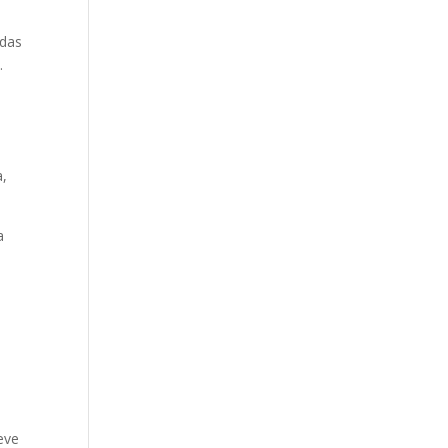
 das
.
a,
a
eve