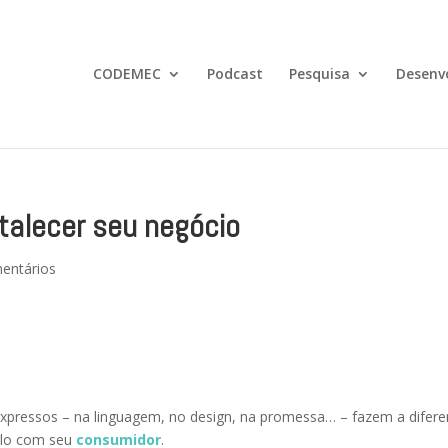
CODEMEC
Podcast
Pesquisa
Desenv
talecer seu negócio
entários
xpressos – na linguagem, no design, na promessa… – fazem a difer
culo com seu
consumidor
.