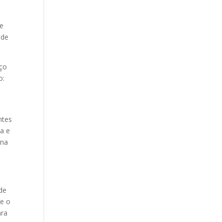
e
ue
 de
aço
o:
ntes
ra e
 na
de
te o
ara