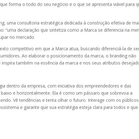
ue forma o todo do seu negócio e o que se apresenta viável para q
g, uma consultoria estratégica dedicada à construção efetiva de ma
mo: “uma declaração que sintetiza como a Marca se diferencia na me
cupar no mercado.
xto competitivo em que a Marca atua, buscando diferenciá-la de se
sumidores. Ao elaborar o posicionamento da marca, o branding não
 inspira também na essência da marca e nos seus atributos desejado
ia dentro da empresa, com iniciativa dos empreendedores e das
 baixo e horizontalmente. Ela é como um pássaro que sobrevoa a
rido. Vê tendências e tenta olhar o futuro. Interage com os públicos
sistema e garante que sua estratégia esteja clara para todos e que