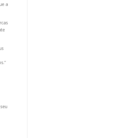
ue a
rcas
nte
us
s.”
 seu