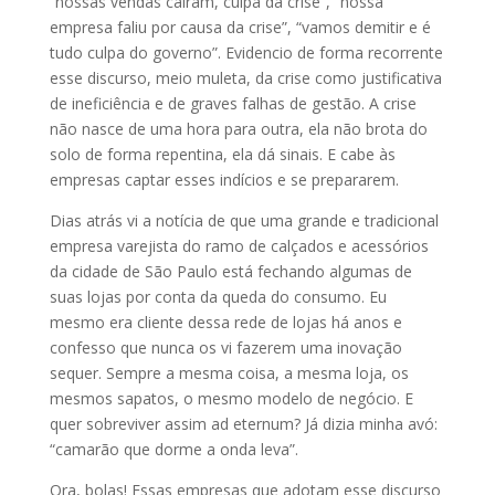
“nossas vendas caíram, culpa da crise”, “nossa
empresa faliu por causa da crise”, “vamos demitir e é
tudo culpa do governo”. Evidencio de forma recorrente
esse discurso, meio muleta, da crise como justificativa
de ineficiência e de graves falhas de gestão. A crise
não nasce de uma hora para outra, ela não brota do
solo de forma repentina, ela dá sinais. E cabe às
empresas captar esses indícios e se prepararem.
Dias atrás vi a notícia de que uma grande e tradicional
empresa varejista do ramo de calçados e acessórios
da cidade de São Paulo está fechando algumas de
suas lojas por conta da queda do consumo. Eu
mesmo era cliente dessa rede de lojas há anos e
confesso que nunca os vi fazerem uma inovação
sequer. Sempre a mesma coisa, a mesma loja, os
mesmos sapatos, o mesmo modelo de negócio. E
quer sobreviver assim ad eternum? Já dizia minha avó:
“camarão que dorme a onda leva”.
Ora, bolas! Essas empresas que adotam esse discurso