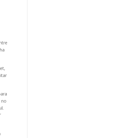
ntre
nha
et,
itar
para
S no
l.
”
a