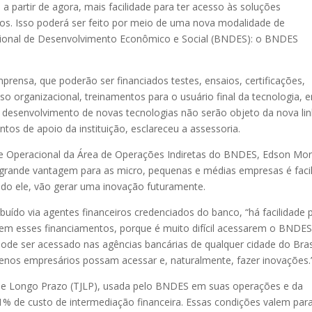
 a partir de agora, mais facilidade para ter acesso às soluções
os. Isso poderá ser feito por meio de uma nova modalidade de
acional de Desenvolvimento Econômico e Social (BNDES): o BNDES
rensa, que poderão ser financiados testes, ensaios, certificações,
o organizacional, treinamentos para o usuário final da tecnologia, e
ao desenvolvimento de novas tecnologias não serão objeto da nova li
os de apoio da instituição, esclareceu a assessoria.
e Operacional da Área de Operações Indiretas do BNDES, Edson Mor
a grande vantagem para as micro, pequenas e médias empresas é facil
ndo ele, vão gerar uma inovação futuramente.
uído via agentes financeiros credenciados do banco, “há facilidade 
em esses financiamentos, porque é muito difícil acessarem o BNDE
 pode ser acessado nas agências bancárias de qualquer cidade do Brasi
uenos empresários possam acessar e, naturalmente, fazer inovações.
 de Longo Prazo (TJLP), usada pelo BNDES em suas operações e da
1% de custo de intermediação financeira. Essas condições valem par