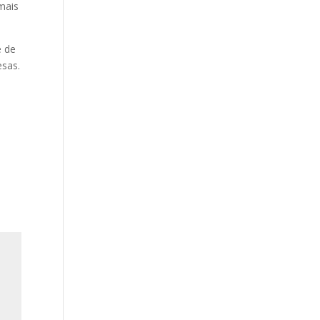
mais
é de
esas.